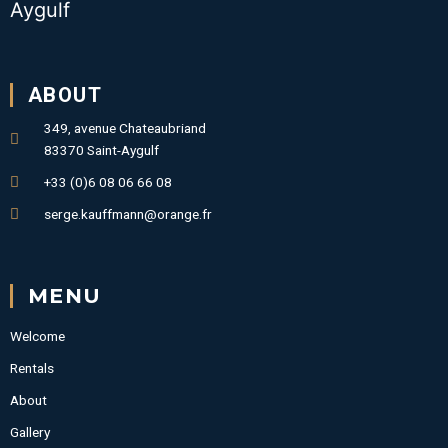
Aygulf
ABOUT
349, avenue Chateaubriand
83370 Saint-Aygulf
+33 (0)6 08 06 66 08
serge.kauffmann@orange.fr
MENU
Welcome
Rentals
About
Gallery