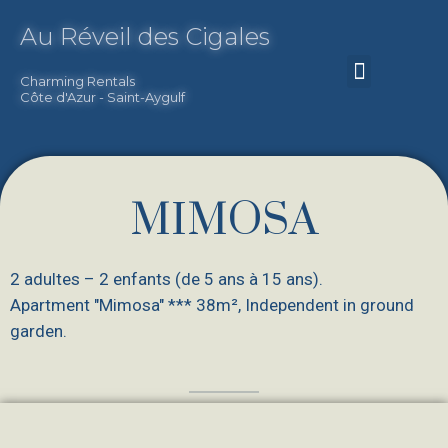
Skip
Au Réveil des Cigales
to
content
Menu
Charming Rentals
Côte d'Azur - Saint-Aygulf
MIMOSA
2 adultes – 2 enfants (de 5 ans à 15 ans).
Apartment "Mimosa" *** 38m², Independent in ground
garden.
P
N
r
e